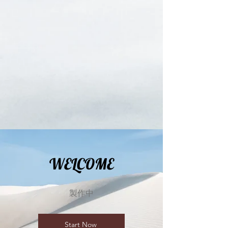
WELCOME
​製作中
Start Now