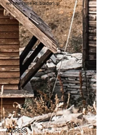
we chat/ line id: buidorlup
ADDRESS