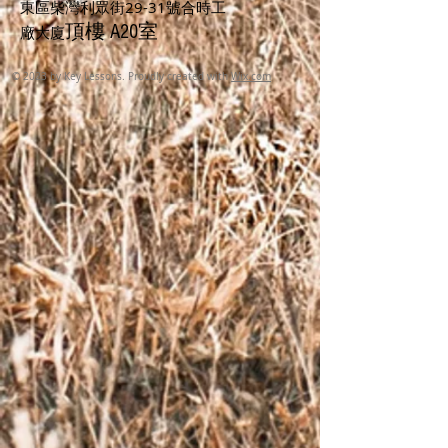
東區柴灣利眾街29-31號合時工
頂樓 A20室
廠大廈
© 2023 by Key Lessons. Proudly created with
Wix.com