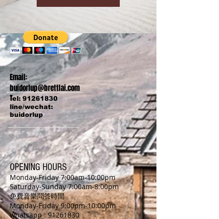
Email:
buidorlup@brettlai.com
T
el:
91261830
line/wechat:
buidorlup
OPENING HOURS
Monday-Friday 7:00am-10:00pm
​Saturday-Sunday 7:00am-8:00pm
免費音樂問答時間
Monday-Friday 9:00pm-10:00pm
whatsapp :
91261830