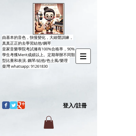
由基本的音色，快慢變化，大細聲訓練，
真真正正的去學習結他/鋼琴
皇家音樂學院考試擁有100%合格率，90%
學生考獲Merit成績以上。定期舉辦不同類
型比賽和表演.​ 鋼琴/結他/色士風/樂理
柴灣
whatsapp:
91261830
登入/註冊