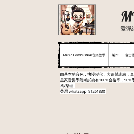
M
愛彈
Music Combustion音樂教學
製作
色士
由基本的音色，快慢變化，大細聲訓練，真
皇家音樂學院考試擁有100%合格率，90%學
風/樂理
柴灣
whatsapp: 91261830