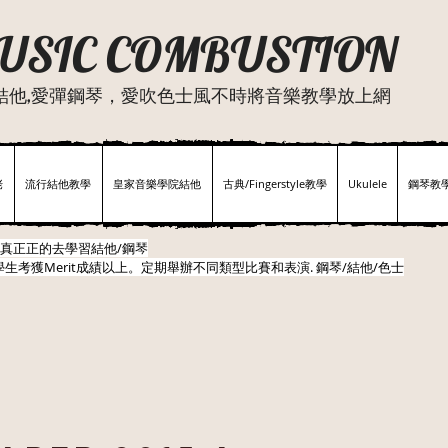
USIC COMBUSTION
結他,愛彈鋼琴，愛吹色士風不時將音樂教學放上網
佬
流行結他教學
皇家音樂學院結他
古典/Fingerstyle教學
Ukulele
鋼琴教
真正正的去學習結他/鋼琴
生考獲Merit成績以上。定期舉辦不同類型比賽和表演.​ 鋼琴/結他/色士