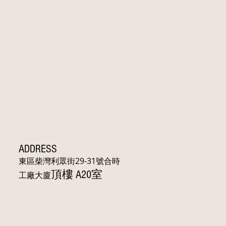
ADDRESS
東區柴灣利眾街29-31號合時
頂樓 A20室
工廠大廈