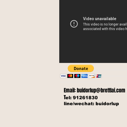
Email:
buidorlup@brettlai.com
T
el: 91261830
line/wechat: buidorlup