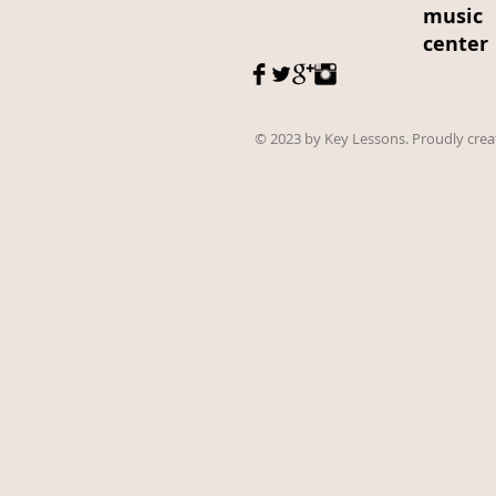
music
center
© 2023 by Key Lessons. Proudly cre