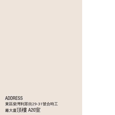
ADDRESS
東區柴灣利眾街29-31號合時工
頂樓 A20室
廠大廈