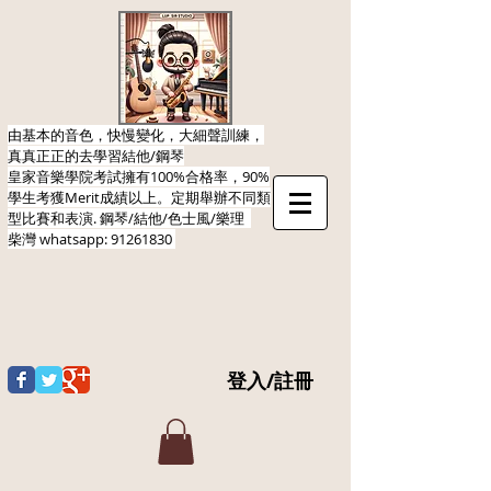
由基本的音色，快慢變化，大細聲訓練，
真真正正的去學習結他/鋼琴
皇家音樂學院考試擁有100%合格率，90%
學生考獲Merit成績以上。定期舉辦不同類
型比賽和表演.​ 鋼琴/結他/色士風/樂理
柴灣
whatsapp:
91261830
登入/註冊