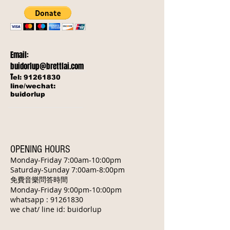
Email:
buidorlup@brettlai.com
T
el:
91261830
line/wechat:
buidorlup
OPENING HOURS
Monday-Friday 7:00am-10:00pm
​Saturday-Sunday 7:00am-8:00pm
免費音樂問答時間
Monday-Friday 9:00pm-10:00pm
whatsapp :
91261830
we chat/ line id: buidorlup