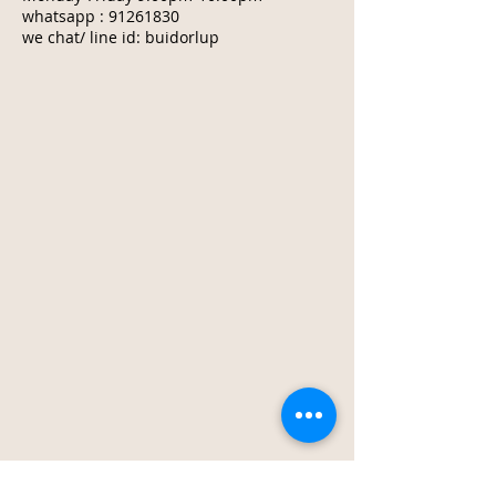
whatsapp :
91261830
we chat/ line id: buidorlup