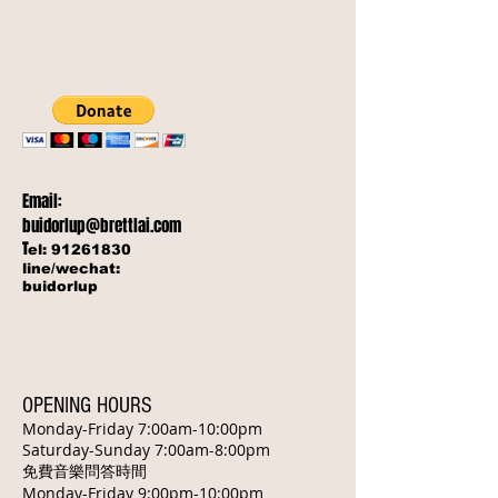
Email:
buidorlup@brettlai.com
T
el:
91261830
line/wechat:
buidorlup
OPENING HOURS
Monday-Friday 7:00am-10:00pm
​Saturday-Sunday 7:00am-8:00pm
免費音樂問答時間
Monday-Friday 9:00pm-10:00pm