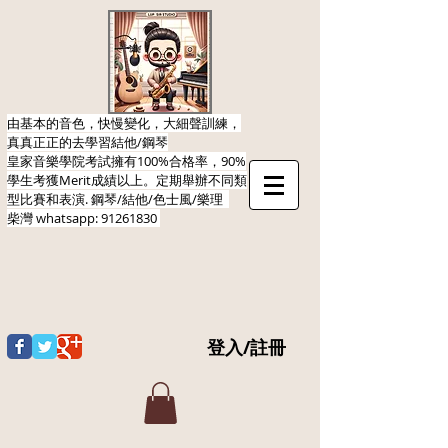
由基本的音色，快慢變化，大細聲訓練，
真真正正的去學習結他/鋼琴
皇家音樂學院考試擁有100%合格率，90%
學生考獲Merit成績以上。定期舉辦不同類
型比賽和表演.​ 鋼琴/結他/色士風/樂理
柴灣
whatsapp:
91261830
登入/註冊