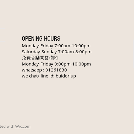
OPENING HOURS
Monday-Friday 7:00am-10:00pm
​Saturday-Sunday 7:00am-8:00pm
免費音樂問答時間
Monday-Friday 9:00pm-10:00pm
whatsapp : 91261830
we chat/ line id: buidorlup
ated with
Wix.com