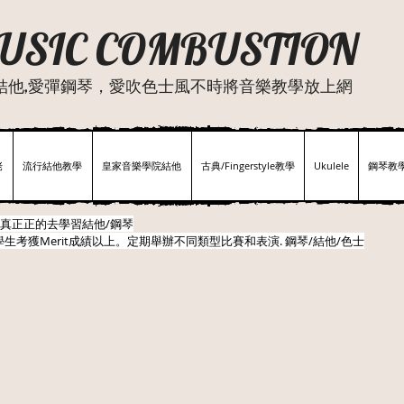
USIC COMBUSTION
結他,愛彈鋼琴，愛吹色士風不時將音樂教學放上網
佬
流行結他教學
皇家音樂學院結他
古典/Fingerstyle教學
Ukulele
鋼琴教
真正正的去學習結他/鋼琴
生考獲Merit成績以上。定期舉辦不同類型比賽和表演.​ 鋼琴/結他/色士