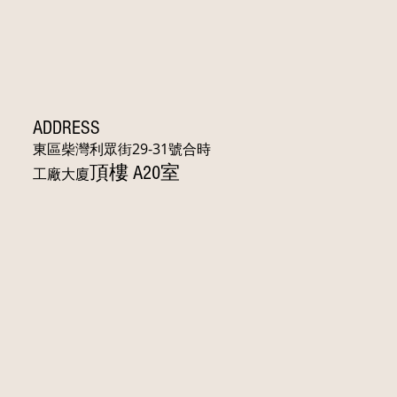
ADDRESS
東區柴灣利眾街29-31號合時
頂樓 A20室
工廠大廈