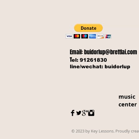
Email:
buidorlup@brettlai.com
T
el: 91261830
line/wechat: buidorlup
music
center
© 2023 by Key Lessons. Proudly cre