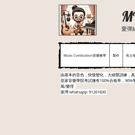
M
愛彈
Music Combustion音樂教學
製作
色士
由基本的音色，快慢變化，大細聲訓練，真
皇家音樂學院考試擁有100%合格率，90%學
風/樂理
柴灣
whatsapp: 91261830